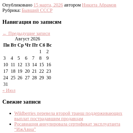
Опубликовано
15 марта, 2026
автором
Никита Абрамов
Рубрика:
Бывший СССР
Навигация по записям
←
Предыдущие записи
Август 2026
Пн
Вт
Ср
Чт
Пт
Сб
Вс
1
2
3
4
5
6
7
8
9
10
11
12
13
14
15
16
17
18
19
20
21
22
23
24
25
26
27
28
29
30
31
« Июл
Свежие записи
Wildberries перевела второй транш поддерживающих
выплат пострадавшим продавцам
Росавиация аннулировала сертификат эксплуатанта
“ИжАвиа”