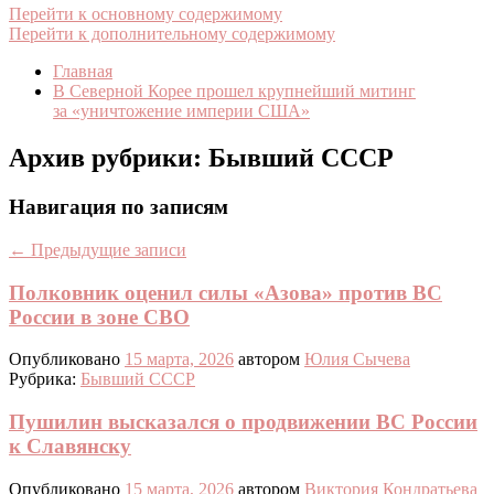
Перейти к основному содержимому
Перейти к дополнительному содержимому
Главная
В Северной Корее прошел крупнейший митинг
за «уничтожение империи США»
Архив рубрики:
Бывший СССР
Навигация по записям
←
Предыдущие записи
Полковник оценил силы «Азова» против ВС
России в зоне СВО
Опубликовано
15 марта, 2026
автором
Юлия Сычева
Рубрика:
Бывший СССР
Пушилин высказался о продвижении ВС России
к Славянску
Опубликовано
15 марта, 2026
автором
Виктория Кондратьева