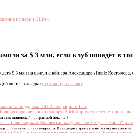
чтожение империи США»
пла за $ 3 млн, если клуб попадёт в топ
 дать $ 3 млн на выкуп снайпера Александра s1mple Костылева,
 Добавьте в закладки
постоянную ссылку
.
 заявил о поддержке США операции в Газе
В Минпромторге ответили на воп
-за атак шпионской программой пока […]
Коллектив канувшего в Лету “Тамбова” теп
нцу, принять это очень непросто. В последнее время мы не раз оказывались на