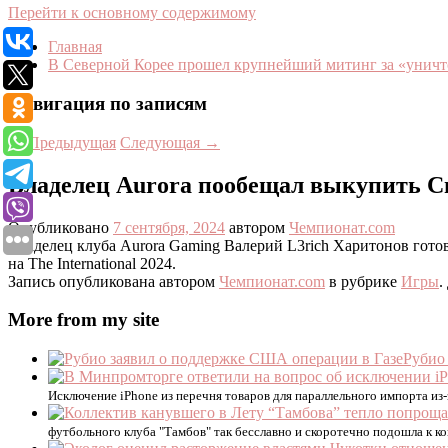
Перейти к основному содержимому
Главная
В Северной Корее прошел крупнейший митинг за «уни
Навигация по записям
←
Предыдущая
Следующая
→
Владелец Aurora пообещал выкупить Сим
Опубликовано
7 сентября, 2024
автором
Чемпионат.com
Владелец клуба Aurora Gaming Валерий L3rich Харитонов готов
на The International 2024.
Запись опубликована автором
Чемпионат.com
в рубрике
Игры
.
More from my site
Рубио
Исключение iPhone из перечня товаров для параллельного импорта из
футбольного клуба "Тамбов" так бесславно и скоротечно подошла к ко