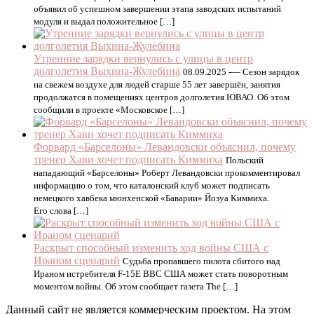
объявил об успешном завершении этапа заводских испытаний
модуля и выдал положительное […]
Утренние зарядки вернулись с улицы в центр
долголетия Выхина-Жулебина
08.09.2025 -— Сезон зарядок
на свежем воздухе для людей старше 55 лет завершён, занятия
продолжатся в помещениях центров долголетия ЮВАО. Об этом
сообщили в проекте «Московское […]
Форвард «Барселоны» Левандовски объяснил, почему
тренер Хави хочет подписать Киммиха
Польский
нападающий «Барселоны» Роберт Левандовски прокомментировал
информацию о том, что каталонский клуб может подписать
немецкого хавбека мюнхенской «Баварии» Йозуа Киммиха.
Его слова […]
Раскрыт способный изменить ход войны США с
Ираном сценарий
Судьба пропавшего пилота сбитого над
Ираном истребителя F-15E ВВС США может стать поворотным
моментом войны. Об этом сообщает газета The […]
Данный сайт не является коммерческим проектом. На этом