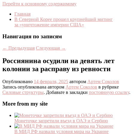
Перейти к основному содержимому
Главная
В Северной Корее прошел крупнейший митинг
за «уничтожение империи США»
Навигация по записям
←
Предыдущая
Следующая
→
Россиянина осудили на девять лет
колонии за расправу из ревности
Опубликовано
14 февраля, 2025
автором
Артем Соколов
Запись опубликована автором
Артем Соколов
в рубрике
Силовые структуры
. Добавьте в закладки
постоянную ссылку
.
More from my site
Монеточке запретили въезд в ОАЭ и Сербию
В МИД РФ назвали условия мира на Украине