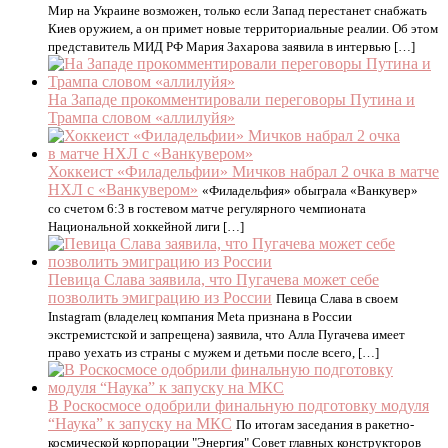
Мир на Украине возможен, только если Запад перестанет снабжать
Киев оружием, а он примет новые территориальные реалии. Об этом
представитель МИД РФ Мария Захарова заявила в интервью […]
На Западе прокомментировали переговоры Путина и
Трампа словом «аллилуйя»
Хоккеист «Филадельфии» Мичков набрал 2 очка в матче
НХЛ с «Ванкувером»
«Филадельфия» обыграла «Ванкувер»
со счетом 6:3 в гостевом матче регулярного чемпионата
Национальной хоккейной лиги […]
Певица Слава заявила, что Пугачева может себе
позволить эмиграцию из России
Певица Слава в своем
Instagram (владелец компания Meta признана в России
экстремистской и запрещена) заявила, что Алла Пугачева имеет
право уехать из страны с мужем и детьми после всего, […]
В Роскосмосе одобрили финальную подготовку модуля
“Наука” к запуску на МКС
По итогам заседания в ракетно-
космической корпорации "Энергия" Совет главных конструкторов