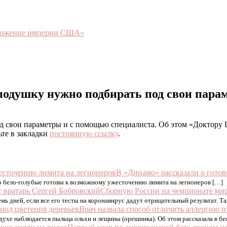
чтожение империи США»
подушку нужно подбирать под свои пара
свои параметры и с помощью специалиста. Об этом «Доктору П
ьте в закладки
постоянную ссылку
.
В «Динамо» рассказали о гото
то бело-голубые готовы к возможному ужесточению лимита на легионеров […]
Сборную России на чемпионате мир
мь дней, если все его тесты на коронавирус дадут отрицательный результат. Т
Врач назвала способ отличить аллергию 
духе наблюдается пыльца ольхи и лещины (орешника). Об этом рассказала в бес