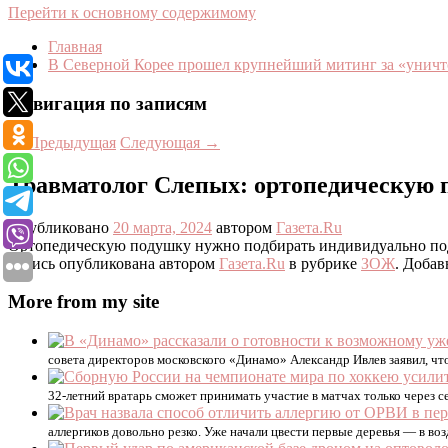
Перейти к основному содержимому
Главная
В Северной Корее прошел крупнейший митинг за «уни
Навигация по записям
←
Предыдущая
Следующая
→
Травматолог Слепых: ортопедическую 
Опубликовано
20 марта, 2024
автором
Газета.Ru
Ортопедическую подушку нужно подбирать индивидуально под 
Запись опубликована автором
Газета.Ru
в рубрике
ЗОЖ
. Добав
More from my site
совета директоров московского «Динамо» Александр Ивлев заявил, ч
32-летний вратарь сможет принимать участие в матчах только через се
аллергиков довольно резко. Уже начали цвести первые деревья — в воз