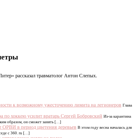
метры
итер» рассказал травматолог Антон Слепых.
вности к возможному ужесточению лимита на легионеров
Глава
а по хоккею усилит вратарь Сергей Бобровский
Из-за карантина
аким образом, он сможет занять […]
от ОРВИ в период цветения деревьев
В этом году весна началась для
еде с 360. ru […]