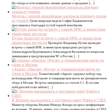
Но теперь в сети появились свежие данные о продажах […]
Модель с черной монобровью раскрыла причину отказа
ее удалять
Греко-кипрская модель София Хаджипантели
прославилась благодаря густой черной моноброви.
Путин проводит встречу с главой МЧС и министром
природных ресурсов
Президент Владимир Путин проводит
встречу с главой МЧС и министром природных ресурсов
Алекасандром Куренковым и Александром Козловым по вопросам
ликвидации и предупреждения ЧС в России. […]
«Акрон» обыграл «Ротор» в товарищеском матче на
сборе в Москве
Тольяттинский «Акрон» одержал победу над
волгоградским «Ротором» в товарищеском матче на тренировочном
сборе в Москве. Встреча завершилась со счетом 3:1. В составе
победителей голы забили […]
В Японии высказались о поставках ракет Patriot в США
Министр обороны Японии Минору Кихара на пресс-конференции
во вторник, 26 января, заявил, что страна должна поставлять в США