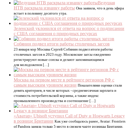
Ведущая
НТВ раскрыла изнанку работы
Она заявила, что в день эфира
встает в половину десятого утра.
Зеленский уклонился от ответа на вопрос о подписании
с США соглашения о природных ресурсах
Собянин подвел итоги работы столичных загсов
23 января мэр Москвы Сергей Собянин подвел итоги работы
столичных загсов в 2023 году. Московские загсы ежедневно
регистрируют новые союзы и делают запоминающимся
для молодоженов […]
Москва на первом месте в рейтинге регионов РФ с
самым высоким уровнем жизни
Показателями оценки стали
девять критериев, в числе которых - среднемесячная зарплата и
стоимость потребительской корзины, а также индекс
промышленного производства и соотношение […]
«Аватар» Ubisoft уступил Call of Duty и Hogwarts Legacy
в рознице Британии
Как уже сообщалось ранее, Avatar: Frontiers
of Pandora заняла только 5 место в свежем чарте розницы Британии.