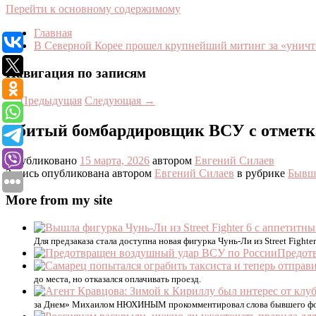
Перейти к основному содержимому
Главная
В Северной Корее прошел крупнейший митинг за «уни
Навигация по записям
←
Предыдущая
Следующая
→
Сбитый бомбардировщик ВСУ с отметка
Опубликовано
15 марта, 2026
автором
Евгений Силаев
Запись опубликована автором
Евгений Силаев
в рубрике
Бывш
More from my site
Для предзаказа стала доступна новая фигурка Чунь-Ли из Street Fight
Предот
до места, но отказался оплачивать проезд.
за Днем» Михаилом НЮХИНЫМ прокомментировал слова бывшего фор