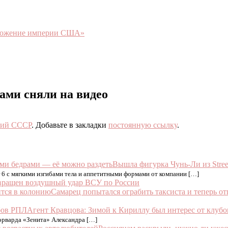
чтожение империи США»
ми сняли на видео
ий СССР
. Добавьте в закладки
постоянную ссылку
.
Вышла фигурка Чунь-Ли из Stree
er 6 с мягкими изгибами тела и аппетитными формами от компании […]
вращен воздушный удар ВСУ по России
Самарец попытался ограбить таксиста и теперь о
Агент Кравцова: Зимой к Кириллу был интерес от клуб
варда «Зенита» Александра […]