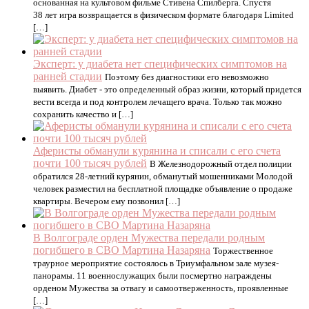
основанная на культовом фильме Стивена Спилберга. Спустя
38 лет игра возвращается в физическом формате благодаря Limited
[…]
Эксперт: у диабета нет специфических симптомов на
ранней стадии
Поэтому без диагностики его невозможно
выявить. Диабет - это определенный образ жизни, который придется
вести всегда и под контролем лечащего врача. Только так можно
сохранить качество и […]
Аферисты обманули курянина и списали с его счета
почти 100 тысяч рублей
В Железнодорожный отдел полиции
обратился 28-летний курянин, обманутый мошенниками Молодой
человек разместил на бесплатной площадке объявление о продаже
квартиры. Вечером ему позвонил […]
В Волгограде орден Мужества передали родным
погибшего в СВО Мартина Назаряна
Торжественное
траурное мероприятие состоялось в Триумфальном зале музея-
панорамы. 11 военнослужащих были посмертно награждены
орденом Мужества за отвагу и самоотверженность, проявленные
[…]