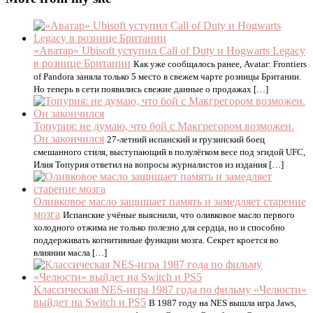
«Аватар» Ubisoft уступил Call of Duty и Hogwarts Legacy
в рознице Британии
Как уже сообщалось ранее, Avatar: Frontiers
of Pandora заняла только 5 место в свежем чарте розницы Британии.
Но теперь в сети появились свежие данные о продажах […]
Топурия: не думаю, что бой с Макгрегором возможен.
Он закончился
27-летний испанский и грузинский боец
смешанного стиля, выступающий в полулёгком весе под эгидой UFC,
Илия Топурия ответил на вопросы журналистов из издания […]
Оливковое масло защищает память и замедляет старение
мозга
Испанские учёные выяснили, что оливковое масло первого
холодного отжима не только полезно для сердца, но и способно
поддерживать когнитивные функции мозга. Секрет кроется во
влиянии масла […]
Классическая NES-игра 1987 года по фильму «Челюсти»
выйдет на Switch и PS5
В 1987 году на NES вышла игра Jaws,