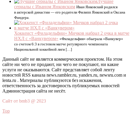
Лучшие
сериалы с Иваном Янковским
Иван Янковский родился
в актерской династии — его родители Филипп Янковский и Оксана
Фандера.
Хоккеист «Филадельфии» Мичков набрал 2 очка в матче
НХЛ с «Ванкувером»
«Филадельфия» обыграла «Ванкувер»
со счетом 6:3 в гостевом матче регулярного чемпионата
Национальной хоккейной лиги […]
Данный сайт не является коммерческим проектом. На этом
сайте ни чего не продают, ни чего не покупают, ни какие
услуги не оказываются. Сайт представляет собой ленту
новостей RSS канала news.rambler.ru, yandex.ru, newsru.com и
lenta.ru . Материалы публикуются без искажения,
ответственность за достоверность публикуемых новостей
Администрация сайта не несёт.
Сайт от bmb3 @ 2023
Top