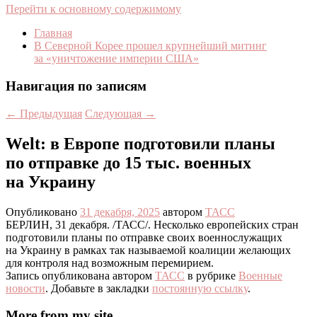
Перейти к основному содержимому
Главная
В Северной Корее прошел крупнейший митинг
за «уничтожение империи США»
Навигация по записям
←
Предыдущая
Следующая
→
Welt: в Европе подготовили планы
по отправке до 15 тыс. военных
на Украину
Опубликовано
31 декабря, 2025
автором
ТАСС
БЕРЛИН, 31 декабря. /ТАСС/. Несколько европейских стран
подготовили планы по отправке своих военнослужащих
на Украину в рамках так называемой коалиции желающих
для контроля над возможным перемирием.
Запись опубликована автором
ТАСС
в рубрике
Военные
новости
. Добавьте в закладки
постоянную ссылку
.
More from my site