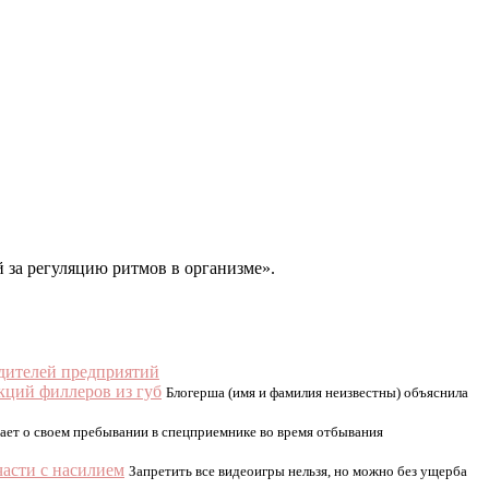
 за регуляцию ритмов в организме».
дителей предприятий
кций филлеров из губ
Блогерша (имя и фамилия неизвестны) объяснила
вает о своем пребывании в спецприемнике во время отбывания
части с насилием
Запретить все видеоигры нельзя, но можно без ущерба