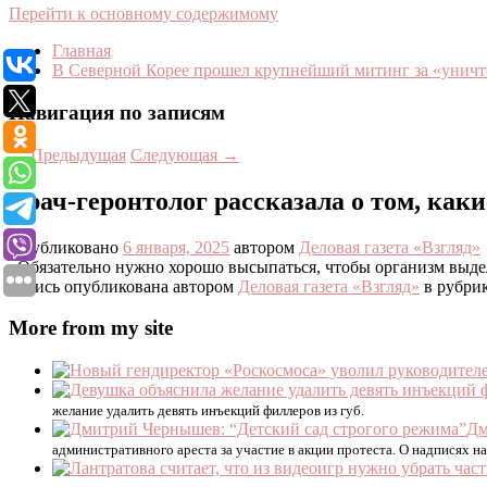
Перейти к основному содержимому
Главная
В Северной Корее прошел крупнейший митинг за «уни
Навигация по записям
←
Предыдущая
Следующая
→
Врач-геронтолог рассказала о том, как
Опубликовано
6 января, 2025
автором
Деловая газета «Взгляд»
«Обязательно нужно хорошо высыпаться, чтобы организм выде
Запись опубликована автором
Деловая газета «Взгляд»
в рубри
More from my site
желание удалить девять инъекций филлеров из губ.
Дм
административного ареста за участие в акции протеста. О надписях н