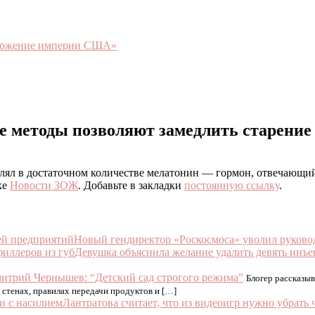
чтожение империи США»
ие методы позволяют замедлить старение
лял в достаточном количестве мелатонин — гормон, отвечающий
ке
Новости ЗОЖ
. Добавьте в закладки
постоянную ссылку
.
Новый гендиректор «Роскосмоса» уволил руково
Девушка объяснила желание удалить девять инъе
итрий Чернышев: “Детский сад строгого режима”
Блогер рассказы
а стенах, правилах передачи продуктов и […]
Лантратова считает, что из видеоигр нужно убрать 