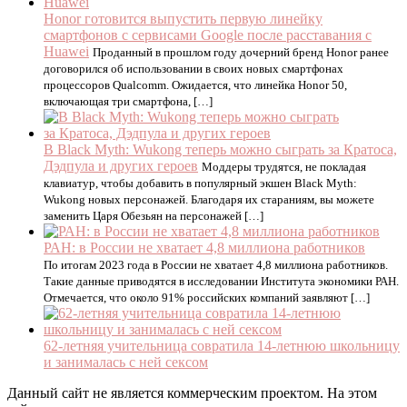
Honor готовится выпустить первую линейку
смартфонов с сервисами Google после расставания с
Huawei
Проданный в прошлом году дочерний бренд Honor ранее
договорился об использовании в своих новых смартфонах
процессоров Qualcomm. Ожидается, что линейка Honor 50,
включающая три смартфона, […]
В Black Myth: Wukong теперь можно сыграть за Кратоса,
Дэдпула и других героев
Моддеры трудятся, не покладая
клавиатур, чтобы добавить в популярный экшен Black Myth:
Wukong новых персонажей. Благодаря их стараниям, вы можете
заменить Царя Обезьян на персонажей […]
РАН: в России не хватает 4,8 миллиона работников
По итогам 2023 года в России не хватает 4,8 миллиона работников.
Такие данные приводятся в исследовании Института экономики РАН.
Отмечается, что около 91% российских компаний заявляют […]
62-летняя учительница совратила 14-летнюю школьницу
и занималась с ней сексом
Данный сайт не является коммерческим проектом. На этом