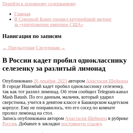
Перейти к основному содержимому
Главная
В Северной Корее прошел крупнейший митинг
за «уничтожение империи США»
Навигация по записям
←
Предыдущая
Следующая
→
В России кадет пробил однокласснику
селезенку за разлитый лимонад
Опубликовано
26 декабря, 2023
автором
Анастасия Шейкина
В городе Ишимбай кадет пробил однокласснику селезенку,
так как тот разлил лимонад. Об этом сообщил Telegram-канал
Mash Batash. По его данным, мальчик, который ударил
сверстника, учится в девятом классе в Башкирском кадетском
корпусе. Ему не понравилось, что его сосед по комнате
пролил лимонад на стол.
Запись опубликована автором
Анастасия Шейкина
в рубрике
Россия
. Добавьте в закладки
постоянную ссылку
.