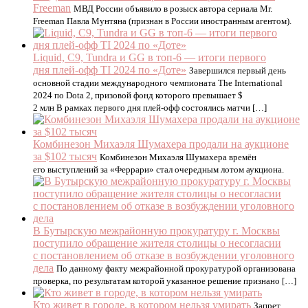
Freeman
МВД России объявило в розыск автора сериала Mr.
Freeman Павла Мунтяна (признан в России иностранным агентом).
Liquid, C9, Tundra и GG в топ-6 — итоги первого
дня плей-офф TI 2024 по «Доте»
Завершился первый день
основной стадии международного чемпионата The International
2024 по Dota 2, призовой фонд которого превышает $
2 млн В рамках первого дня плей-офф состоялись матчи […]
Комбинезон Михаэля Шумахера продали на аукционе
за $102 тысяч
Комбинезон Михаэля Шумахера времён
его выступлений за «Феррари» стал очередным лотом аукциона.
В Бутырскую межрайонную прокуратуру г. Москвы
поступило обращение жителя столицы о несогласии
с постановлением об отказе в возбуждении уголовного
дела
По данному факту межрайонной прокуратурой организована
проверка, по результатам которой указанное решение признано […]
Кто живет в городе, в котором нельзя умирать
Запрет