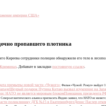
чтожение империи США»
дочно пропавшего плотника
его Киреева сотрудники полиции обнаружили его тело в лесопол
Криминал
. Добавьте в закладки
постоянную ссылку
.
дата премьеры новой части «Чужого»
Фильм «Чужой: Ромул» выйдет 16
Щедрый подарок Путина Китаю вызвал изумление на Зап
Помощник президента РФ
Североатлантического альянса пригласить Индию заявил, что НАТО не являет
Денис Паслер откр