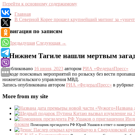
Перейти к основному содержимому
Главная
В Северной Корее прошел крупнейший митинг за «уни
Навигация по записям
←
Предыдущая
Следующая
→
В Нижнем Тагиле нашли мертвым зага
Опубликовано
16 июня, 2023
автором
РИА «ФедералПресс»
«В ходе поисковых мероприятий по розыску без вести пропавш
нижнетагильского управления МВД.
Запись опубликована автором
РИА «ФедералПресс»
в рубрике
More from my site
Названа 
блоком
Помощник президента РФ Юрий Ушаков в ответ о намерении 