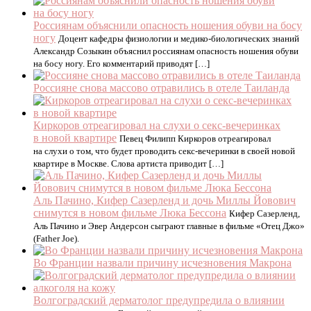
Россиянам объяснили опасность ношения обуви на босу
ногу
Доцент кафедры физиологии и медико-биологических знаний
Александр Созыкин объяснил россиянам опасность ношения обуви
на босу ногу. Его комментарий приводят […]
Россияне снова массово отравились в отеле Таиланда
Киркоров отреагировал на слухи о секс-вечеринках
в новой квартире
Певец Филипп Киркоров отреагировал
на слухи о том, что будет проводить секс-вечеринки в своей новой
квартире в Москве. Слова артиста приводит […]
Аль Пачино, Кифер Сазерленд и дочь Миллы Йовович
снимутся в новом фильме Люка Бессона
Кифер Сазерленд,
Аль Пачино и Эвер Андерсон сыграют главные в фильме «Отец Джо»
(Father Joe).
Во Франции назвали причину исчезновения Макрона
Волгоградский дерматолог предупредила о влиянии