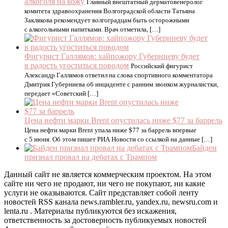
алкоголя на кожу
Главный внештатный дерматовенеролог
комитета здравоохранения Волгоградской области Татьяна
Заклякова рекомендует волгоградцам быть осторожными
с алкогольными напитками. Врач отметила, […]
Фигурист Галлямов: хайпожору Губерниеву будет
в радость угоститься поводом
Российский фигурист
Александр Галлямов ответил на слова спортивного комментатора
Дмитрия Губерниева об инциденте с ранним звонком журналистки,
передает «Советский […]
Цена нефти марки Brent опустилась ниже $77 за баррель
Цена нефти марки Brent упала ниже $77 за баррель впервые
с 5 июня. Об этом пишет РИА Новости со ссылкой на данные […]
Байден
признал провал на дебатах с Трампом
Данный сайт не является коммерческим проектом. На этом
сайте ни чего не продают, ни чего не покупают, ни какие
услуги не оказываются. Сайт представляет собой ленту
новостей RSS канала news.rambler.ru, yandex.ru, newsru.com и
lenta.ru . Материалы публикуются без искажения,
ответственность за достоверность публикуемых новостей