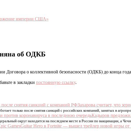
чтожение империи США»
иняна об ОДКБ
и Договора о коллективной безопасности (ОДКБ) до конца года,
обавьте в закладки
постоянную ссылку
.
Захарова считает, что зер
аботает только после снятия санкций с российских компаний, занятых в агро
Кадыров предложил
ральный округ находится на последнем месте в России по вакцинации, а Чечня
Guitar Hero в Fortnite — вышел трейлер новой игры от