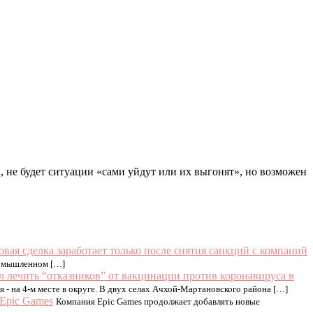
 не будет ситуации «сами уйдут или их выгонят», но возможен
новая сделка заработает только после снятия санкций с компаний
промышленном […]
 лечить “отказников” от вакцинации против коронавируса в
 - на 4-м месте в округе. В двух селах Ачхой-Мартановского района […]
 Epic Games
Компания Epic Games продолжает добавлять новые