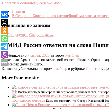
Перейти к основному содержимому
Главная
В Северной Корее прошел крупнейший митинг за «уни
Навигация по записям
←
Предыдущая
Следующая
→
В МИД России ответили на слова Паш
Опубликовано
7 марта, 2025
автором
Рамблер
Даже если Армения не оплатит свой взнос в бюджет Организаци
пересмотр дальнейшего…
Запись опубликована автором
Рамблер
в рубрике
Политика
. Д
More from my site
РФ
Возможность реанимирования зерновой сделки остается, она зар
последнюю очередь
Кадыров отметил, что Северо-Кавказский феде