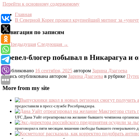
Перейти к основному содержимому
Главная
В Северной Корее прошел крупнейший митинг за «уни
Навигация по записям
←
Предыдущая
Следующая
→
Тревел-блогер побывал в Никарагуа и 
Опубликовано
16 сентября, 2025
автором
Зарина Дзагоева
Запись опубликована автором
Зарина Дзагоева
в рубрике
Путе
More from my site
предоставили в пресс-службе Рособрнадзора.
UFC Дана Уайт отреагировал на желание бывшего чемпиона организац
приговорил к пяти месяцам лишения свободы бывшего генерального 