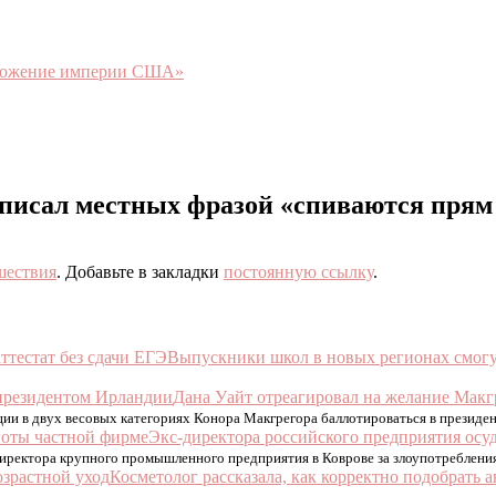
чтожение империи США»
описал местных фразой «спиваются прям
шествия
. Добавьте в закладки
постоянную ссылку
.
Выпускники школ в новых регионах смогут
Дана Уайт отреагировал на желание Макг
ии в двух весовых категориях Конора Макгрегора баллотироваться в президе
Экс-директора российского предприятия осу
директора крупного промышленного предприятия в Коврове за злоупотреблени
Косметолог рассказала, как корректно подобрать 