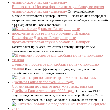
В лицо жены Йокича бросили пивную банку во время
чемпионского парада «Денвера»
Супруга звёздного
сербского центрового «Денвер Наггетс» Николы Йокича пострадала
во время чемпионского парада команды после победы в финале плей-
офф Национальной баскетбольной […]
Баскетболит Джимми Батлер впервые
прокомментировал слухи о романе с Шакирой
Баскетболист признался, что считает певицу «невероятным
человеком и невероятным талантом».
Дачникам посоветовали удобрять почву с помощью
молока
Изготовить эффективную подкормку для растений
и удобрение можно с помощью молока.
Организация по защите прав животных назвала
Джеймса Ганна человеком 2023 года
Организация PETA,
защищающая права животных, назвала режиссёра Джеймса Ганна
лучшим человеком 2023 года. Об этом она объявила на своём […]