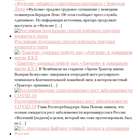
«Фулхэм» объявил о продлении контракта с Берндом
Лено
«Фулхэма» продлил трудовое соглашение с немецким
голкипером Берндом Лено. Об этом сообщает пресс-служба
«дачников». По информации источника, вратарь продолжит
выступать за «Фулхэм» […]
Россиянам подсказали способ избежать покупки
ядовитого торта
«Трактор» одержал победу над «Амуром» в домашнем
матче КХЛ
В Челябинске на стадионе «Арена-Трактор имени
Валерия Белоусова» завершился очередной матч регулярного
чемпионата Континентальной хоккейной лиги, в котором местный
«Трактор» принимал […]
Роспотребнадзор спрогнозировал рост заболеваемости
COVID-19
Глава Роспотребнадзора Анна Попова заявила, что
осенью ожидается рост заболеваемости коронавирусом в России.
«Весенний [подъем] в целом, который мы тоже прогнозировали, был,
но […]