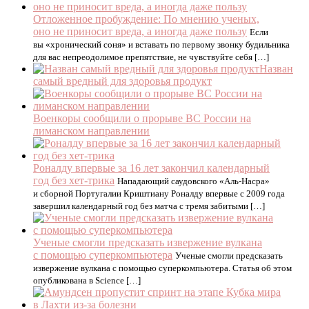
Отложенное пробуждение: По мнению ученых,
оно не приносит вреда, а иногда даже пользу
Если
вы «хронический соня» и вставать по первому звонку будильника
для вас непреодолимое препятствие, не чувствуйте себя […]
Назван
самый вредный для здоровья продукт
Военкоры сообщили о прорыве ВС России на
лиманском направлении
Роналду впервые за 16 лет закончил календарный
год без хет-трика
Нападающий саудовского «Аль-Насра»
и сборной Португалии Криштиану Роналду впервые с 2009 года
завершил календарный год без матча с тремя забитыми […]
Ученые смогли предсказать извержение вулкана
с помощью суперкомпьютера
Ученые смогли предсказать
извержение вулкана с помощью суперкомпьютера. Статья об этом
опубликована в Science […]