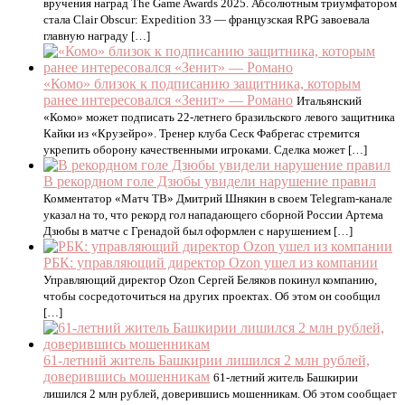
вручения наград The Game Awards 2025. Абсолютным триумфатором
стала Clair Obscur: Expedition 33 — французская RPG завоевала
главную награду […]
«Комо» близок к подписанию защитника, которым
ранее интересовался «Зенит» — Романо
Итальянский
«Комо» может подписать 22-летнего бразильского левого защитника
Кайки из «Крузейро». Тренер клуба Сеск Фабрегас стремится
укрепить оборону качественными игроками. Сделка может […]
В рекордном голе Дзюбы увидели нарушение правил
Комментатор «Матч ТВ» Дмитрий Шнякин в своем Telegram-канале
указал на то, что рекорд гол нападающего сборной России Артема
Дзюбы в матче с Гренадой был оформлен с нарушением […]
РБК: управляющий директор Ozon ушел из компании
Управляющий директор Ozon Сергей Беляков покинул компанию,
чтобы сосредоточиться на других проектах. Об этом он сообщил
[…]
61-летний житель Башкирии лишился 2 млн рублей,
доверившись мошенникам
61-летний житель Башкирии
лишился 2 млн рублей, доверившись мошенникам. Об этом сообщает