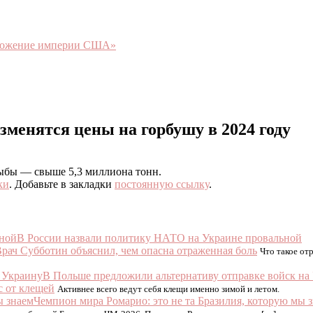
чтожение империи США»
менятся цены на горбушу в 2024 году
ыбы — свыше 5,3 миллиона тонн.
ки
. Добавьте в закладки
постоянную ссылку
.
В России назвали политику НАТО на Украине провальной
рач Субботин объяснил, чем опасна отраженная боль
Что такое от
В Польше предложили альтернативу отправке войск на
с от клещей
Активнее всего ведут себя клещи именно зимой и летом.
Чемпион мира Ромарио: это не та Бразилия, которую мы 