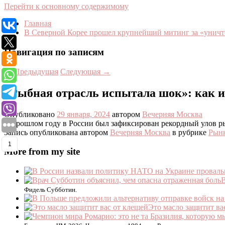
Перейти к основному содержимому
Главная
В Северной Корее прошел крупнейший митинг за «уни
Навигация по записям
←
Предыдущая
Следующая
→
«Рыбная отрасль испытала шок»: как из
Опубликовано
29 января, 2024
автором
Вечерняя Москва
В прошлом году в России был зафиксирован рекордный улов р
Запись опубликована автором
Вечерняя Москва
в рубрике
Рын
1
More from my site
В
Фидель Субботин.
Это масло защитит ва