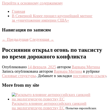
Перейти к основному содержимому
Главная
В Северной Корее прошел крупнейший митинг
за «уничтожение империи США»
Навигация по записям
←
Предыдущая
Следующая
→
Россиянин открыл огонь по таксисту
во время дорожного конфликта
Опубликовано
14 февраля, 2025
автором
Варвара Митина
Запись опубликована автором
Варвара Митина
в рубрике
Силовые структуры
. Добавьте в закладки
постоянную ссылку
.
More from my site
Раскрыто влияние антироссийских санкций
на экологическую повестку ЕС
Попытки европейских