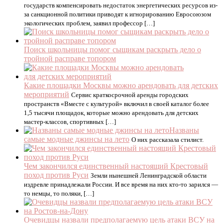
государств компенсировать недостаток энергетических ресурсов из-
за санкционной политики приводят к игнорированию Евросоюзом
экологических проблем, заявил профессор […]
Поиск школьницы помог сыщикам раскрыть дело о
тройной расправе топором
Какие площадки Москвы можно арендовать для детских
мероприятий
Сервис краткосрочной аренды городских
пространств «Вместе с культурой» включил в своей каталог более
1,5 тысячи площадок, которые можно арендовать для детских
мастер-классов, спортивных […]
Названы
самые модные джинсы на лето
О них рассказала стилист.
Чем закончился единственный настоящий Крестовый
поход против Руси
Земли нынешней Ленинградской области
издревле принадлежали России. И все время на них кто-то зарился —
то немцы, то поляки, […]
Очевидцы назвали предполагаемую цель атаки ВСУ на