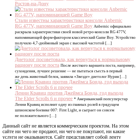
Ростов-на-Дону
Стали известны характеристики консоли Anbernic
RG 477V, напоминающей Game Boy
Anbernic официально
раскрыла характеристики своей новой ретро-консоли RG 477V,
напоминающей форм-фактором классический Game Boy. Устройство
получило 4,7-дюймовый экран с высокой частотой […]
Диетолог посоветовала, как вернуться к нормальному
рациону после поста
После жесткого варианта поста, например,
сухоядения, лучшее решение — не пытаться съесть в первый
же день животный белок, заявила «Звезде» диетолог Нурия […]
Ленни Кравиц против Джеймса Бонда, год выхода
The Elder Scrolls 6 и прочее
* Американский попсуперстар
Ленни Кравиц исполнит одну из главных ролей в грядущем
шпионском боевике 007: First Light, и сыграет он совсем
не положительного […]
Данный сайт не является коммерческим проектом. На этом
сайте ни чего не продают, ни чего не покупают, ни какие
услуги не оказываются. Сайт представляет собой ленту