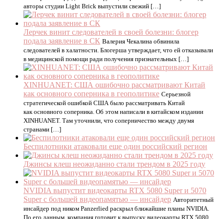
авторы студии Light Brick выпустили свежий […]
Лерчек винит следователей в своей болезни: блогер
подала заявление в СК
Валерия Чекалина обвинила
следователей в халатности. Блогерша утверждает, что ей отказывали
в медицинской помощи ради получения признательных […]
XINHUANET: США ошибочно рассматривают Китай
как основного соперника в геополитике
Серьезной
стратегической ошибкой США было рассматривать Китай
как основного соперника. Об этом написали в китайском издании
XINHUANET. Там уточнили, что соперничество между двумя
странами […]
Беспилотники атаковали еще один российский регион
Джинсы клеш неожиданно стали трендом в 2025 году
NVIDIA выпустит видеокарты RTX 5080 Super и 5070
Super с большей видеопамятью — инсайдер
Авторитетный
инсайдер под ником Panzerlied раскрыл ближайшие планы NVIDIA.
По его данным, компания готовит к выпуску видеокарты RTX 5080