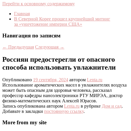
Перейти к основному содержимому
Главная
В Северной Корее прошел крупнейший митинг
за «уничтожение империи США»
Навигация по записям
←
Предыдущая
Следующая
→
Россиян предостерегли от опасного
способа использовать увлажнители
Опубликовано
19 сентября, 2024
автором
Lenta.ru
Использование ароматических масел в увлажнителях воздуха
может быть опасным для здоровья человека, рассказал
профессор кафедры наноэлектроники РТУ МИРЭА, доктор
физико-математических наук Алексей Юрасов.
Запись опубликована автором
Lenta.ru
в рубрике
Дом и сад
.
Добавьте в закладки
постоянную ссылку
.
More from my site