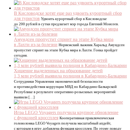
В Кисловодске хотят еще раз удвоить курортный сбор
для туристов
Удвоить курортный сбор в Кисловодске
до 200 рублей в сутки предлагает мэр города Евгений Моисеев.
Амундсен пропустит спринт на этапе Кубка мира
в Лахти из-за болезни
Норвежский лыжник Харальд Амундсен
пропустит спринт на этапе Кубка мира в Лахти. Гонка пройдет
сегодня.
Хищение выделенных на образование детей
1,3 млн рублей выявила полиция в Кабардино-Балкарии
Сотрудники Управления экономической безопасности
и противодействия коррупции МВД по Кабардино-Балкарской
Республике в результате оперативно-розыскных мероприятий
выявили […]
Игра LEGO Voyagers получила крупное обновление
с функцией кроссплея
Кооперативная приключенческая
головоломка LEGO Voyagers получила масштабный апдейт,
с которым в игру добавлена функция кроссплея. По этому поводу