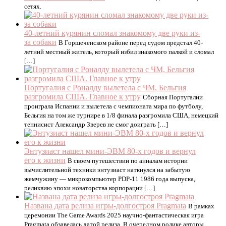
сетях.
40-летний курянин сломал знакомому две руки из-
за собаки
В Горшеченском районе перед судом предстал 40-
летний местный житель, который избил знакомого палкой и сломал
[…]
Португалия с Роналду вылетела с ЧМ, Бельгия
разгромила США. Главное к утру
Сборная Португалии
проиграла Испании и вылетела с чемпионата мира по футболу,
Бельгия на том же турнире в 1/8 финала разгромила США, немецкий
теннисист Александр Зверев не смог доиграть […]
Энтузиаст нашел мини-ЭВМ 80-х годов и вернул
его к жизни
В своем путешествии по анналам истории
вычислительной техники энтузиаст наткнулся на забытую
жемчужину — микрокомпьютер PDP-11 1986 года выпуска,
реликвию эпохи новаторства корпорации […]
Названа дата релиза игры-долгостроя Pragmata
В рамках
церемонии The Game Awards 2025 научно-фантастическая игра
Pragmata обзавелась датой релиза. В очередном ролике авторы