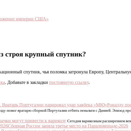
чтожение империи США»
из строя крупный спутник?
никационный спутник, чья поломка затронула Европу, Централь
ика
. Добавьте в закладки
постоянную ссылку
.
Роналду по
ду помог вратарю сборной Португалии отбить пенальти с Данией. Эпизод про
ычки могут привести к варикозу
Сегодня варикозным расширением вен 
Сборная России заняла третье место на Паралимпиаде-2026