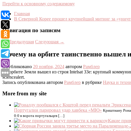
Перейти к основному содержимому
Главная
В Северной Корее прошел крупнейший митинг за «уни
Навигация по записям
←
Предыдущая
Следующая
→
Почему на орбите таинственно вышел 
Опубликовано
20 ноября, 2024
автором
Рамблер
На орбите Земли вышел из строя Intelsat 33e: крупный комму
sciencealert.
Запись опубликована автором
Рамблер
в рубрике
Наука и техн
More from my site
Португалии парировал удар хавбека «МЮ»
Криштиану Ронал
0:0 в ворота португальцев […]
Какие прив