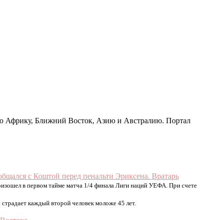
ную Африку, Ближний Восток, Азию и Австралию. Портал
общался с Коштой перед пенальти Эриксена. Вратарь
изошел в первом тайме матча 1/4 финала Лиги наций УЕФА. При счете
страдает каждый второй человек моложе 45 лет.