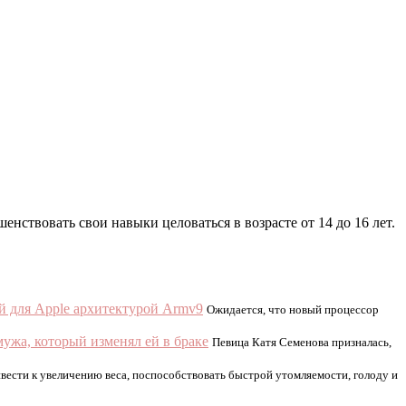
нствовать свои навыки целоваться в возрасте от 14 до 16 лет.
ой для Apple архитектурой Armv9
Ожидается, что новый процессор
ужа, который изменял ей в браке
Певица Катя Семенова призналась,
ести к увеличению веса, поспособствовать быстрой утомляемости, голоду и