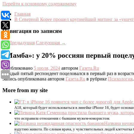
Перейти к основному содержимому
Главная
В Северной Корее прошел крупнейший митинг за «уни
Навигация по записям
←
Предыдущая
Следующая
→
«Мамба»: у 20% россиян первый поцелу
Опубликовано
5 июля, 2024
автором
Газета.Ru
Каждый пятый респондент поцеловался в первый раз в возрасте
Запись опубликована автором
Газета.Ru
в рубрике
Психология
More from my site
A18, который будет использоваться в линейке iPhone 16, будет основа
что исправила отношения с бывшим мужем-юмористом.
Названа неожи
вздутию живота. По словам врача, у чувствительных людей клетчатка