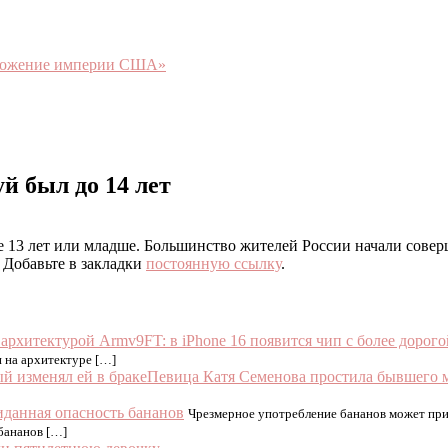
чтожение империи США»
й был до 14 лет
 13 лет или младше. Большинство жителей России начали соверше
. Добавьте в закладки
постоянную ссылку
.
FT: в iPhone 16 появится чип с более дорог
н на архитектуре […]
Певица Катя Семенова простила бывшего м
данная опасность бананов
Чрезмерное употребление бананов может прив
 бананов […]