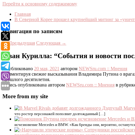
Перейти к основному содержимому
Главная
В Северной Корее прошел крупнейший митинг за «уни
Навигация по записям
←
Предыдущая
Следующая
→
Иван Курилла: “События и новости пос
Опубликовано
20 мая, 2021
автором
NEWSru.com :: Мнения
Комментируя свежие высказывания Владимира Путина о врагах Р
прошлого десятилетия.
Запись опубликована автором
NEWSru.com :: Мнения
в рубрик
More from my site
В Marve
что ростер персонажей пополнит долгожданный […]
исчезновение Mercedes и BMW. «Как бренды они, вероятно, останутся,