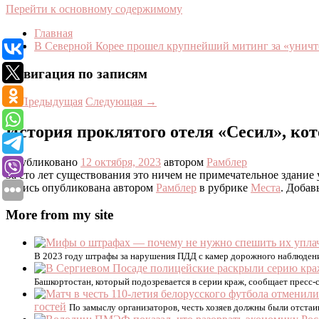
Перейти к основному содержимому
Главная
В Северной Корее прошел крупнейший митинг за «уни
Навигация по записям
←
Предыдущая
Следующая
→
История проклятого отеля «Сесил», ко
Опубликовано
12 октября, 2023
автором
Рамблер
За сто лет существования это ничем не примечательное здание у
Запись опубликована автором
Рамблер
в рубрике
Места
. Добав
More from my site
В 2023 году штрафы за нарушения ПДД с камер дорожного наблюдени
Башкортостан, который подозревается в серии краж, сообщает пресс
гостей
По замыслу организаторов, честь хозяев должны были отстаи