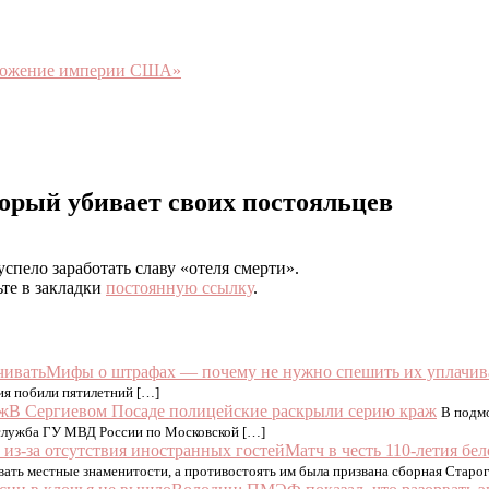
чтожение империи США»
торый убивает своих постояльцев
спело заработать славу «отеля смерти».
ьте в закладки
постоянную ссылку
.
Мифы о штрафах — почему не нужно спешить их уплачив
я побили пятилетний […]
В Сергиевом Посаде полицейские раскрыли серию краж
В подмо
-служба ГУ МВД России по Московской […]
Матч в честь 110-летия бе
вать местные знаменитости, а противостоять им была призвана сборная Старог