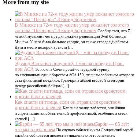
More from my site
В Минске на 72-м году жизни умер вокалист золотого
состава “Песняров” Леонид Борткевич
Сообщается, что 71-
летний музыкант четыре дня лежал в реанимации 3-ей больницы
Минска. У него было больное сердце, он также страдал диабетом.
Дата и место похорон артиста […]
Эдуард Вартанян получил $ 1 млн за победу в Гран-
при АСА
16 июня в Сочи прошёл очередной турнир
по смешанным единоборствам АСА 159, главным событием которого
стал финальный поединок Гран-при в лёгкой весовой категории
между российским бойцом […]
Как спасти питомца, если он отравился средством
против блох и клещей
Капли на холку, таблетки, ошейники
и спреи являются обязательной профилактикой, особенно в сезон
клещей […]
Барби — 65 лет:
что мы о ней знаем
По случаю юбилея куклы Лондонский музей
дизайна собирается провести уникальную ретроспективу.