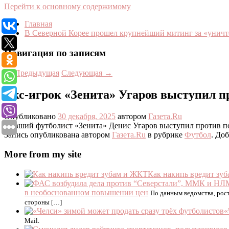
Перейти к основному содержимому
Главная
В Северной Корее прошел крупнейший митинг за «уни
Навигация по записям
←
Предыдущая
Следующая
→
Экс-игрок «Зенита» Угаров выступил 
Опубликовано
30 декабря, 2025
автором
Газета.Ru
Бывший футболист «Зенита» Денис Угаров выступил против по
Запись опубликована автором
Газета.Ru
в рубрике
Футбол
. До
More from my site
Как накипь вредит зу
в необоснованном повышении цен
По данным ведомства, рост
стороны […]
«
Mail.