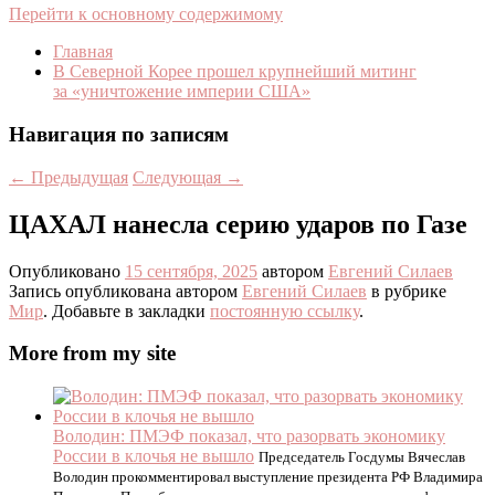
Перейти к основному содержимому
Главная
В Северной Корее прошел крупнейший митинг
за «уничтожение империи США»
Навигация по записям
←
Предыдущая
Следующая
→
ЦАХАЛ нанесла серию ударов по Газе
Опубликовано
15 сентября, 2025
автором
Евгений Силаев
Запись опубликована автором
Евгений Силаев
в рубрике
Мир
. Добавьте в закладки
постоянную ссылку
.
More from my site
Володин: ПМЭФ показал, что разорвать экономику
России в клочья не вышло
Председатель Госдумы Вячеслав
Володин прокомментировал выступление президента РФ Владимира