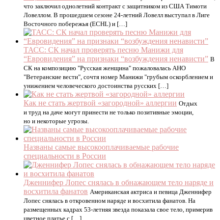
что заключил однолетний контракт с защитником из США Тимоти
Ловеллом. В прошедшем сезоне 24‑летний Ловелл выступал в Лиге
Восточного побережья (ECHL) и […]
ТАСС: СК начал проверять песню Манижи для
“Евровидения” на признаки “возбуждения ненависти”
В
СК на композицию "Русская женщина" пожаловалась АНО
"Ветеранские вести", сочтя номер Манижи "грубым оскорблением и
унижением человеческого достоинства русских […]
Как не стать жертвой «загородной» аллергии
Отдых
и труд на даче могут принести не только позитивные эмоции,
но и некоторые угрозы.
Названы самые высокооплачиваемые рабочие
специальности в России
Дженнифер Лопес снялась в обнажающем тело наряде и
восхитила фанатов
Американская актриса и певица Дженнифер
Лопес снялась в откровенном наряде и восхитила фанатов. На
размещенных кадрах 53-летняя звезда показала свое тело, примерив
цветное платье с […]