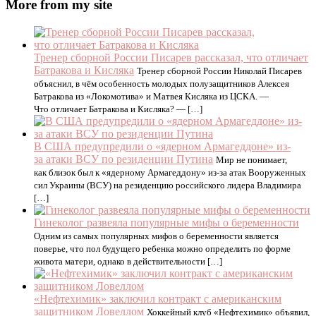
More from my site
Тренер сборной России Писарев рассказал, что отличает
Батракова и Кисляка
Тренер сборной России Николай Писарев
объяснил, в чём особенность молодых полузащитников Алексея
Батракова из «Локомотива» и Матвея Кисляка из ЦСКА. —
Что отличает Батракова и Кисляка? — […]
В США предупредили о «ядерном Армагеддоне» из-
за атаки ВСУ по резиденции Путина
Мир не понимает,
как близок был к «ядерному Армагеддону» из-за атак Вооруженных
сил Украины (ВСУ) на резиденцию российского лидера Владимира
[…]
Гинеколог развеяла популярные мифы о беременности
Одним из самых популярных мифов о беременности является
поверье, что пол будущего ребенка можно определить по форме
живота матери, однако в действительности […]
«Нефтехимик» заключил контракт с американским
защитником Ловеллом
Хоккейный клуб «Нефтехимик» объявил,